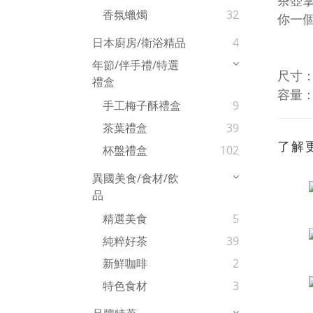
茶壺
香氛蠟燭
32
你一
日本廚房/衛浴精品
4
年節/伴手禮/特選
尺寸：約
禮盒
容量：
手工梅子酥禮盒
9
茶葉禮盒
39
了解
杯盤禮盒
102
異國美食/食材/飲
品
精選美食
5
純粹好茶
39
新鮮咖啡
2
特色食材
3