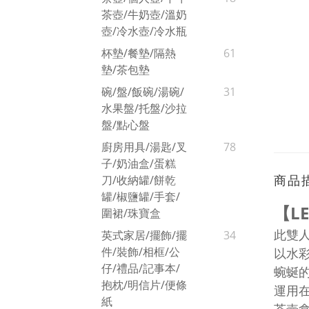
茶壺/牛奶壺/溫奶
壺/冷水壺/冷水瓶
杯墊/餐墊/隔熱
61
墊/茶包墊
碗/盤/飯碗/湯碗/
31
水果盤/托盤/沙拉
盤/點心盤
廚房用具/湯匙/叉
78
子/奶油盒/蛋糕
商品
刀/收納罐/餅乾
罐/椒鹽罐/手套/
【LE
圍裙/珠寶盒
此雙
英式家居/擺飾/擺
34
件/裝飾/相框/公
以水
仔/禮品/記事本/
蜿蜒
抱枕/明信片/便條
運用
紙