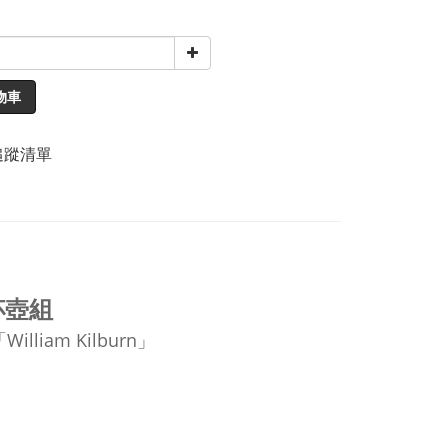
物車
追蹤清單
人杯壺組
William Kilburn」
，