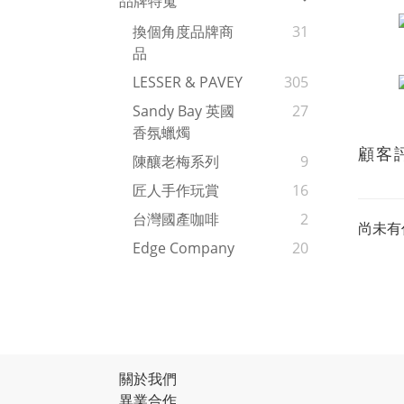
品牌特蒐
換個角度品牌商
31
品
LESSER & PAVEY
305
Sandy Bay 英國
27
香氛蠟燭
顧客
陳釀老梅系列
9
匠人手作玩賞
16
台灣國產咖啡
2
尚未有
Edge Company
20
關於我們
異業合作