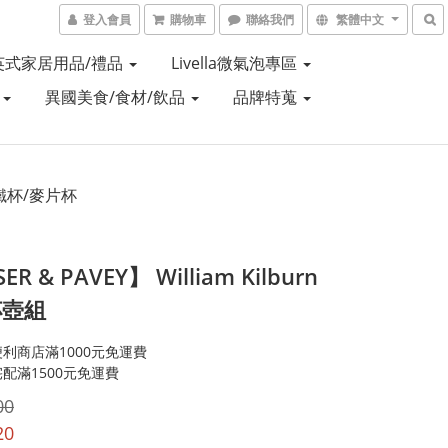
登入會員
購物車
聯絡我們
繁體中文
Y 英式家居用品/禮品
Livella微氣泡專區
盒
異國美食/食材/飲品
品牌特蒐
鐵杯/麥片杯
ER & PAVEY】 William Kilburn
杯壺組
利商店滿1000元免運費
配滿1500元免運費
00
20