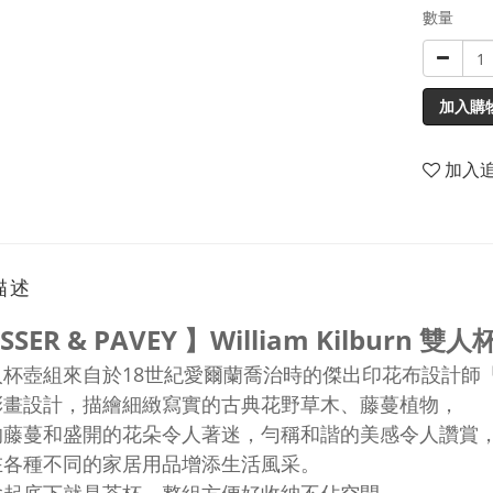
數量
加入購
加入
描述
SSER & PAVEY 】William Kilburn 雙
人杯壺組來自於18世紀愛爾蘭喬治時的
傑出印花布設計師
「
彩畫設計，描繪細緻寫實的古典
花野草木、藤蔓植物，
的藤蔓和盛開的花朵令人著迷，
勻稱和諧的美感令人讚賞
在各種不同的家居用品增添生活風采。