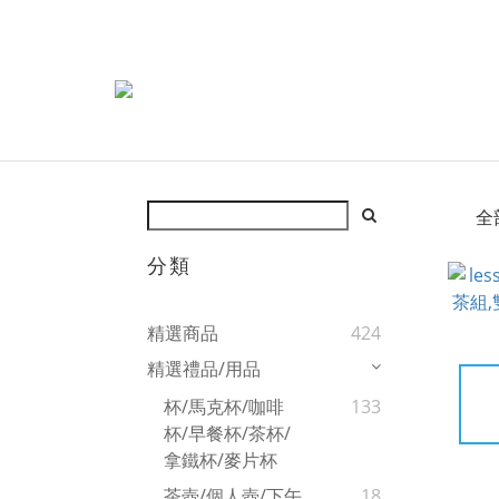
全
分類
精選商品
424
精選禮品/用品
杯/馬克杯/咖啡
133
杯/早餐杯/茶杯/
拿鐵杯/麥片杯
茶壺/個人壺/下午
18