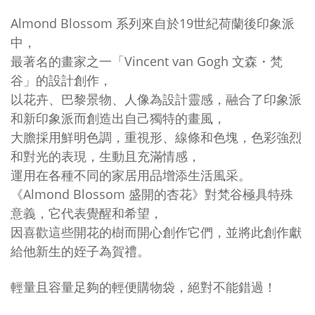
Almond Blossom
系列來自於19世紀荷蘭後印象派
中，
最著名的畫家之一「Vincent van Gogh 文森・梵
谷」的設計創作，
以花卉、巴黎景物、人像為設計靈感，融合了印象派
和新印象派而創造出自己獨特的畫風，
大膽採用鮮明色調，重視形、線條和色塊，
色彩強烈
和對光的表現，生動且充滿情感，
運用在各種不同的家居用品增添生活風采。
《Almond Blossom 盛開的杏花》對梵谷極具特殊
意義，它代表覺醒和希望，
因喜歡這些開花的樹而開心創作它們，並將此創作獻
給他新生的姪子為賀禮。
輕量且容量足夠的輕便購物袋，絕對不能錯過！