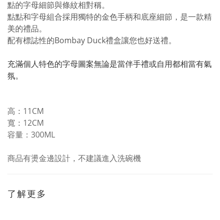
點的字母細節與條紋相對稱。
點點和字母組合採用獨特的金色手柄和底座細節，
是一款精
美的禮品。
配有標誌性的
Bombay Duck
禮盒讓您也好送禮。
充滿個人特色的字母圖案無論是當伴手禮或自用都相當有氣
氛。
高：11CM
寬：12CM
容量：300ML
商品有燙金邊設計，不建議進入洗碗機
了解更多