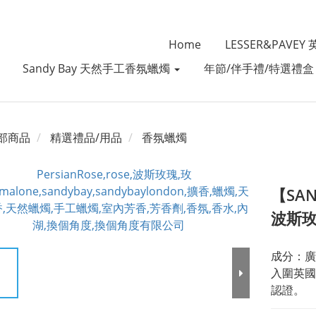
Home
LESSER&PAVE
Sandy Bay 天然手工香氛蠟燭
年節/伴手禮/特選禮
部商品
精選禮品/用品
香氛蠟燭
【SAND
波斯
成分：廣
入圍英國
認證。