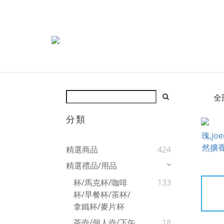
全
分類
精選商品
424
精選禮品/用品
杯/馬克杯/咖啡
133
杯/早餐杯/茶杯/
拿鐵杯/麥片杯
茶壺/個人壺/下午
18