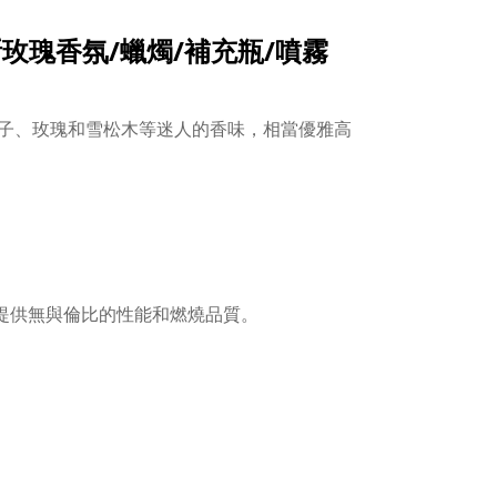
er 波斯玫瑰香氛/蠟燭/補充瓶/噴霧
子、玫瑰和雪松木等迷人的香味，相當優雅高
，提供無與倫比的性能和燃燒品質。