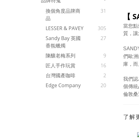
品牌特蒐
換個角度品牌商
31
【 S
品
當您點燃
LESSER & PAVEY
305
質
，讓
Sandy Bay 英國
27
香氛蠟燭
SAN
陳釀老梅系列
9
們歐洲
庫
，而
匠人手作玩賞
16
台灣國產咖啡
2
我們認
Edge Company
20
個傳統
倫敦桑
了解