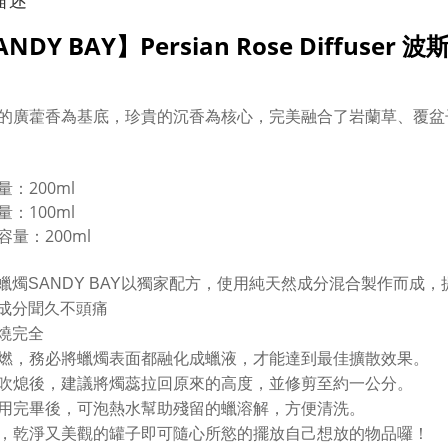
描述
ANDY BAY】Persian Rose Diffus
的廣藿香為基底，珍貴的沉香為核心，完美融合了岩蘭草、覆盆
：200ml
量：100ml
容量：200ml
蠟燭SANDY BAY以獨家配方，使用純天然成分混合製作而成
成分聞久不頭痛
燒完全
燃，務必將蠟燭表面都融化成蠟液，才能達到最佳擴散效果。
吹熄後，建議將燭蕊拉回原來的高度，並修剪至約一公分。
用完畢後，可泡熱水幫助殘留的蠟溶解，方便清洗。
，乾淨又美觀的罐子即可隨心所慾的擺放自己想放的物品囉！