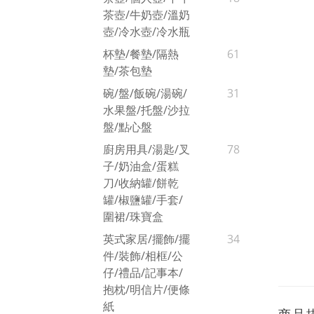
茶壺/牛奶壺/溫奶
壺/冷水壺/冷水瓶
杯墊/餐墊/隔熱
61
墊/茶包墊
碗/盤/飯碗/湯碗/
31
水果盤/托盤/沙拉
盤/點心盤
廚房用具/湯匙/叉
78
子/奶油盒/蛋糕
刀/收納罐/餅乾
罐/椒鹽罐/手套/
圍裙/珠寶盒
英式家居/擺飾/擺
34
件/裝飾/相框/公
仔/禮品/記事本/
抱枕/明信片/便條
紙