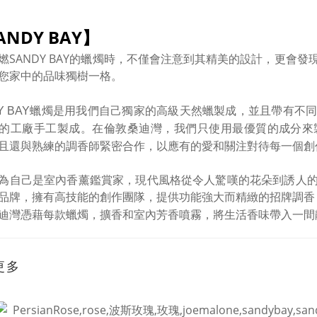
ANDY BAY】
SANDY BAY的蠟燭時
，不僅會注意到其精美的設計，更會發
您家中的品味獨樹一格
。
DY BAY蠟燭是用我們自己獨家的高級天然蠟製成
，並且帶有不
。在倫敦桑迪灣
的工廠手工製成
，我們只使用最優質的成分來
且還與熟練的調香師緊密合作
，以應有的愛和關注對待每一個創
為自己是室內香薰鑑賞家，現代風格從令人驚嘆的花朵到誘人
品牌，擁有高技能的創作團隊，提供功能強大而精緻的招牌調香
迪灣憑藉每款蠟燭
擴香和室內芳香噴霧
將生活香味帶入一間
，
，
更多