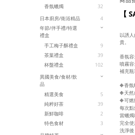
商品
香氛蠟燭
32
【 S
日本廚房/衛浴精品
4
年節/伴手禮/特選
以誘人
禮盒
貴。
手工梅子酥禮盒
9
茶葉禮盒
39
香氛容量
噴霧
容
杯盤禮盒
102
補充瓶
異國美食/食材/飲
品
❉
香氛
❉
天然
精選美食
5
❉
可燃
純粹好茶
39
每次點
新鮮咖啡
2
當蠟燭
特色食材
3
完全使
洗淨後