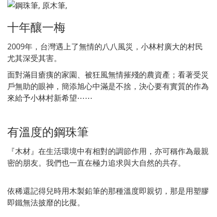
十年釀一梅
2009年，台灣遇上了無情的八八風災，小林村廣大的村民
尤其深受其害。
面對滿目瘡痍的家園、被狂風無情摧殘的農資產；看著受災
戶無助的眼神，簡添旭心中滿是不捨，決心要有實質的作為
來給予小林村新希望⋯⋯
有溫度的鋼珠筆
『木材』在生活環境中有相對的調節作用，亦可稱作為最親
密的朋友。我們也一直在極力追求與大自然的共存。
依稀還記得兒時用木製鉛筆的那種溫度即親切，那是用塑膠
即鐵無法披靡的比擬。