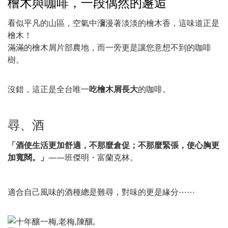
檜木與咖啡，一段偶然的邂逅
看似平凡的山區，空氣中瀰漫著淡淡的檜木香，這味道正是
檜木！
滿滿的檜木屑片部農地，而一旁更是讓您意想不到的咖啡
樹。
沒錯，這正是全台唯一
吃檜木屑長大
的咖啡。
尋、酒
「酒使生活更加舒適，不那麼倉促；不那麼緊張，使心胸更
加寬闊。」
——班傑明・富蘭克林。
適合自己風味的酒種總是難尋，對味的更是緣分⋯⋯